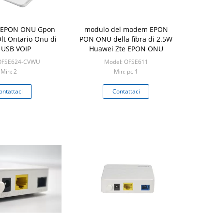
 EPON ONU Gpon
modulo del modem EPON
Olt Ontario Onu di
PON ONU della fibra di 2.5W
i USB VOIP
Huawei Zte EPON ONU
 OFSE624-CVWU
Model: OFSE611
Min: 2
Min: pc 1
ontattaci
Contattaci