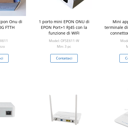
Epon Onu di
1 porto mini EPON ONU di
Mini ap
10G FTTH
EPON Port+1 RJ45 con la
terminale d
funzione di WIFI
connetto
dell'interfa
SX611
Model: OFSE611-W
Mode
EPO
zzo
Min: 3 pc
M
ci
Contattaci
C