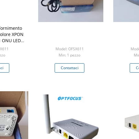
ifornimento
colore XPON
 ONU LED
2V 0.5A
SX611
Model: OFSX611
Mode
zzo
Min: 1 pezzo
Mi
ci
Contattaci
C