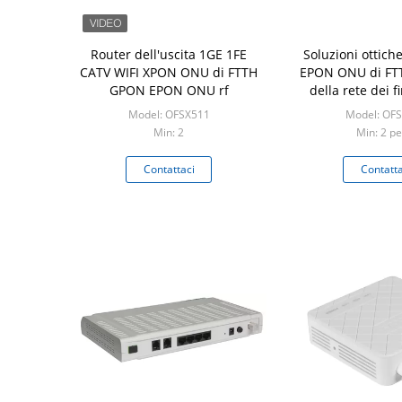
Router dell'uscita 1GE 1FE
Soluzioni ottic
CATV WIFI XPON ONU di FTTH
EPON ONU di FTTx
GPON EPON ONU rf
della rete dei 
Englis
Model: OFSX511
Model: OF
Min: 2
Min: 2 pe
Contattaci
Contatta