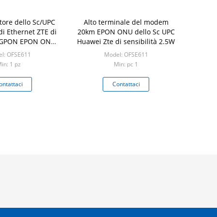
tore dello Sc/UPC
Alto terminale del modem
di Ethernet ZTE di
20km EPON ONU dello Sc UPC
tà GPON EPON ONU
Huawei Zte di sensibilità 2.5W
1GE
l: OFSE611
Model: OFSE611
in: 1 pz
Min: pc 1
ontattaci
Contattaci