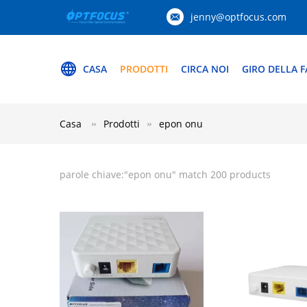
jenny@optfocus.com
CASA
PRODOTTI
CIRCA NOI
GIRO DELLA F
Casa
Prodotti
epon onu
parole chiave:"
epon onu
" match 200 products