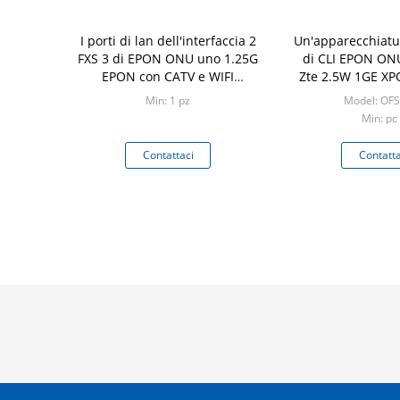
I porti di lan dell'interfaccia 2
Un'apparecchiatu
FXS 3 di EPON ONU uno 1.25G
di CLI EPON ON
EPON con CATV e WIFI
Zte 2.5W 1GE X
funzionano
porto
Min: 1 pz
Model: OF
Min: pc
Contattaci
Contatta