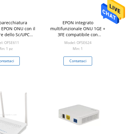
parecchiatura
EPON integrato
i EPON ONU con il
multifunzionale ONU 1GE +
re dello Sc/UPC
3FE compatibile con
ccia del chipset 1
Fiberhome OLT
l: OFSE611
Model: OFSE624
N di ZTE
in: 1 pz
Min: 1
ontattaci
Contattaci