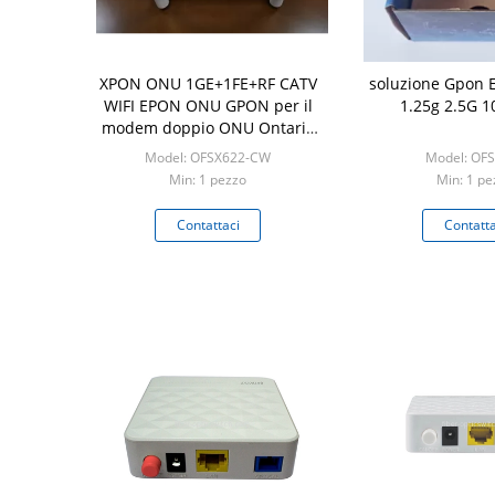
XPON ONU 1GE+1FE+RF CATV
soluzione Gpon 
WIFI EPON ONU GPON per il
1.25g 2.5G 
modem doppio ONU Ontario
Huawei compatibile MA5600
Model: OFSX622-CW
Model: OF
Min: 1 pezzo
Min: 1 pe
Contattaci
Contatta