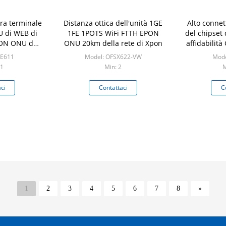
ra terminale
Distanza ottica dell'unità 1GE
Alto connet
U di WEB di
1FE 1POTS WiFi FTTH EPON
del chipset 
PON ONU del
ONU 20km della rete di Xpon
affidabili
SE611
Model: OFSX622-VW
Mode
 1
Min: 2
M
ci
Contattaci
C
1
2
3
4
5
6
7
8
»