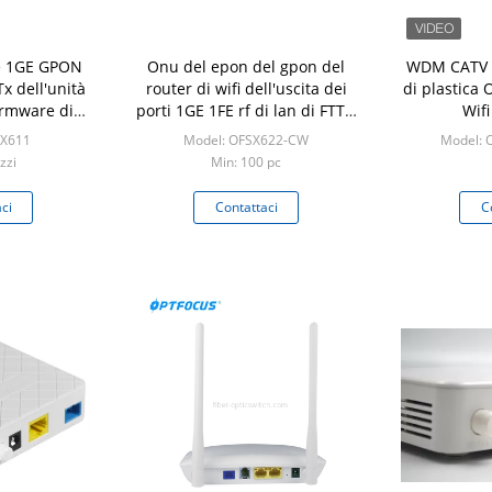
he 1GE GPON
Onu del epon del gpon del
WDM CATV
 dell'unità
router di wifi dell'uscita dei
di plastica 
firmware di
porti 1GE 1FE rf di lan di FTTH
Wif
hed
2
SX611
Model: OFSX622-CW
Model:
zzi
Min: 100 pc
ci
Contattaci
C