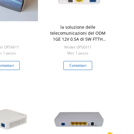
la soluzione delle
telecomunicazioni del ODM
1GE 12V 0.5A di 5W FTTH
EPON ONU stessi gradisce
l: OFSX611
Model: OFSE611
HG8010H
n: 1 pezzo
Min: 1 pezzo
ontattaci
Contattaci