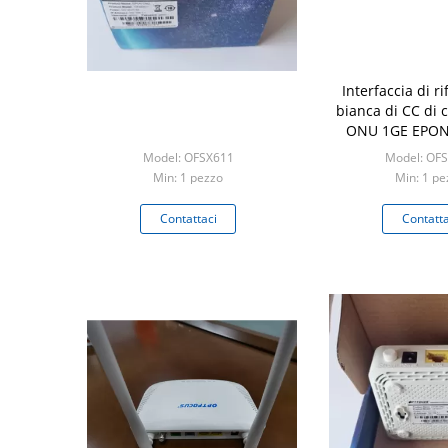
Interfaccia di r
bianca di CC di 
ONU 1GE EPON
Indicador 1
Model: OFSX611
Model: OF
Min: 1 pezzo
Min: 1 pe
Contattaci
Contatta