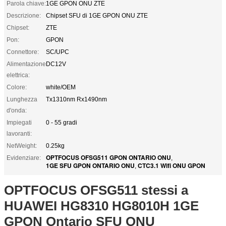
Parola chiave:
1GE GPON ONU ZTE
Descrizione:
Chipset SFU di 1GE GPON ONU ZTE
Chipset:
ZTE
Pon:
GPON
Connettore:
SC/UPC
Alimentazione
DC12V
elettrica:
Colore:
white/OEM
Lunghezza
Tx1310nm Rx1490nm
d'onda:
Impiegati
0 - 55 gradi
lavoranti:
NetWeight:
0.25kg
OPTFOCUS OFSG511 GPON ONTARIO ONU
Evidenziare:
,
1GE SFU GPON ONTARIO ONU
CTC3.1 Wifi ONU GPON
,
OPTFOCUS OFSG511 stessi a
HUAWEI HG8310 HG8010H 1GE
GPON Ontario SFU ONU