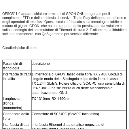
OFSG511 è apparecchiature terminali di GPON ONU progettate per il
compimento FTTx e della richiesta di servizio Triple Play dell'operatore di rete o
degli operatori di rete fissi. Questa scatola è basata sulla tecnologia stabile e
matura di gigabit GPON, che ha alto rapporto della prestazione da valutare e
sulla tecnologia del commutatore di Ethernet di strato 2. È altamente affidabile e
facile da mantenere, con QoS garantito per servizio differente.
Caratteristiche di base
Parametri di
descrizione
tecnologia
Interfaccia di tratta
1 interfaccia di GPON, tasso della fibra RX 2,488 Gbits/s di
in salita
singolo modo dello Sc singolo e tipo della fibra di tasso di
TX 1,244 Gbits/s: Potere ottico di SC/UPC: una sensibilità di
0~4 dBm: - una sicurezza di 28 dBm: Meccanismo di
autenticazione di ONU
Lunghezza
TX 1310nm, RX 1490nm
d'onda
(nanometro)
Connettore della
Connettore di SC/UPC (Sc/APC facoltativo)
fibra
Interfaccia di dati
interfaccia Ethernet di automatico-negoziato di