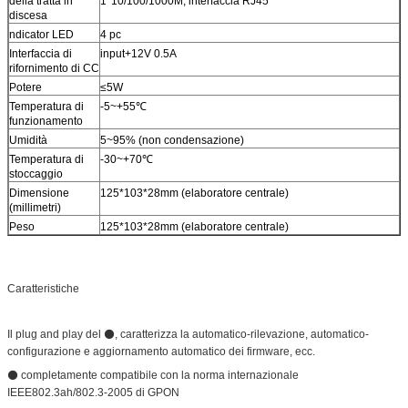
della tratta in
1*10/100/1000M, interfaccia RJ45
discesa
ndicator LED
4 pc
Interfaccia di
input+12V 0.5A
rifornimento di CC
Potere
≤5W
Temperatura di
-5~+55℃
funzionamento
Umidità
5~95% (non condensazione)
Temperatura di
-30~+70℃
stoccaggio
Dimensione
125*103*28mm (elaboratore centrale)
(millimetri)
Peso
125*103*28mm (elaboratore centrale)
Caratteristiche
Il plug and play del ⚫, caratterizza la automatico-rilevazione, automatico-
configurazione e aggiornamento automatico dei firmware, ecc.
⚫ completamente compatibile con la norma internazionale
IEEE802.3ah/802.3-2005 di GPON