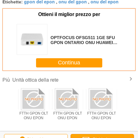
gpon del epon
onu del gpon
onu del epon
Etichette:
,
,
Ottieni il miglior prezzo per
OPTFOCUS OFSG511 1GE SFU
GPON ONTARIO ONU HUAWEI
HG8310 HG8010H CTC3.1
Continua
Unità ottica della rete
Più
PON OLT
FTTH GPON OLT
FTTH GPON OLT
FTTH GPON OLT
Lan Wifi
EPON
ONU EPON
ONU EPON
ONU EPON
EPON XP
1310n
1490nm 
soluzion
OLT ONU