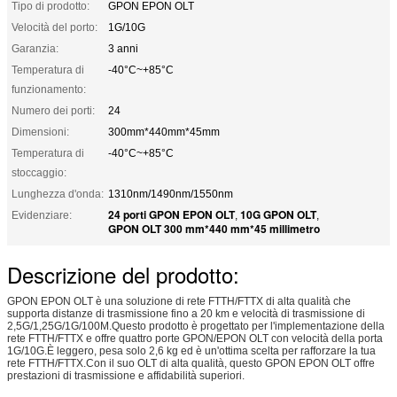
Tipo di prodotto:
GPON EPON OLT
Velocità del porto:
1G/10G
Garanzia:
3 anni
Temperatura di
-40°C~+85°C
funzionamento:
Numero dei porti:
24
Dimensioni:
300mm*440mm*45mm
Temperatura di
-40°C~+85°C
stoccaggio:
Lunghezza d'onda:
1310nm/1490nm/1550nm
24 porti GPON EPON OLT
10G GPON OLT
Evidenziare:
,
,
GPON OLT 300 mm*440 mm*45 millimetro
Descrizione del prodotto:
GPON EPON OLT è una soluzione di rete FTTH/FTTX di alta qualità che
supporta distanze di trasmissione fino a 20 km e velocità di trasmissione di
2,5G/1,25G/1G/100M.Questo prodotto è progettato per l'implementazione della
rete FTTH/FTTX e offre quattro porte GPON/EPON OLT con velocità della porta
1G/10G.È leggero, pesa solo 2,6 kg ed è un'ottima scelta per rafforzare la tua
rete FTTH/FTTX.Con il suo OLT di alta qualità, questo GPON EPON OLT offre
prestazioni di trasmissione e affidabilità superiori.