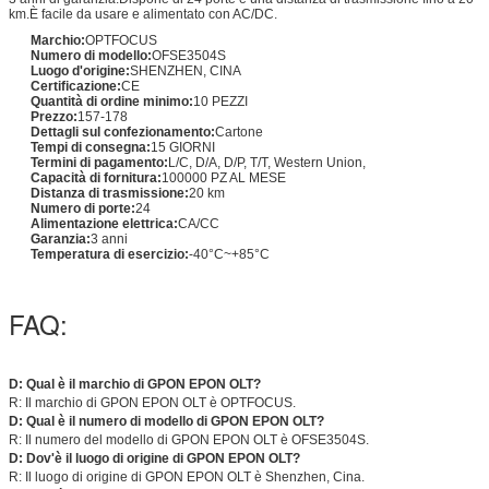
km.È facile da usare e alimentato con AC/DC.
Marchio:
OPTFOCUS
Numero di modello:
OFSE3504S
Luogo d'origine:
SHENZHEN, CINA
Certificazione:
CE
Quantità di ordine minimo:
10 PEZZI
Prezzo:
157-178
Dettagli sul confezionamento:
Cartone
Tempi di consegna:
15 GIORNI
Termini di pagamento:
L/C, D/A, D/P, T/T, Western Union,
Capacità di fornitura:
100000 PZ AL MESE
Distanza di trasmissione:
20 km
Numero di porte:
24
Alimentazione elettrica:
CA/CC
Garanzia:
3 anni
Temperatura di esercizio:
-40°C~+85°C
FAQ:
D: Qual è il marchio di GPON EPON OLT?
R: Il marchio di GPON EPON OLT è OPTFOCUS.
D: Qual è il numero di modello di GPON EPON OLT?
R: Il numero del modello di GPON EPON OLT è OFSE3504S.
D: Dov'è il luogo di origine di GPON EPON OLT?
R: Il luogo di origine di GPON EPON OLT è Shenzhen, Cina.