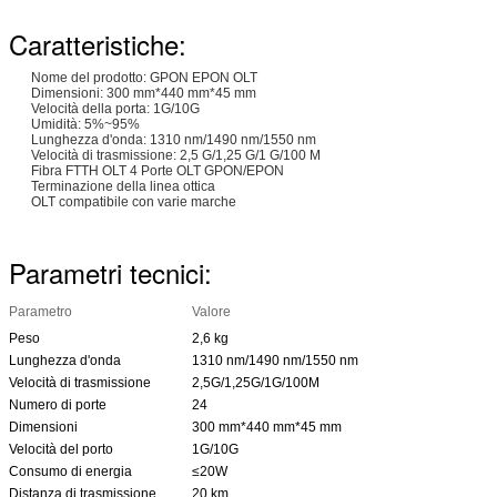
Caratteristiche:
Nome del prodotto: GPON EPON OLT
Dimensioni: 300 mm*440 mm*45 mm
Velocità della porta: 1G/10G
Umidità: 5%~95%
Lunghezza d'onda: 1310 nm/1490 nm/1550 nm
Velocità di trasmissione: 2,5 G/1,25 G/1 G/100 M
Fibra FTTH OLT 4 Porte OLT GPON/EPON
Terminazione della linea ottica
OLT compatibile con varie marche
Parametri tecnici:
Parametro
Valore
Peso
2,6 kg
Lunghezza d'onda
1310 nm/1490 nm/1550 nm
Velocità di trasmissione
2,5G/1,25G/1G/100M
Numero di porte
24
Dimensioni
300 mm*440 mm*45 mm
Velocità del porto
1G/10G
Consumo di energia
≤20W
Distanza di trasmissione
20 km