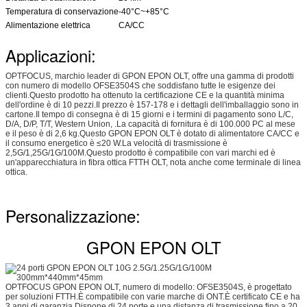
Temperatura di conservazione
-40°C~+85°C
Alimentazione elettrica
CA/CC
Applicazioni:
OPTFOCUS, marchio leader di GPON EPON OLT, offre una gamma di prodotti
con numero di modello OFSE3504S che soddisfano tutte le esigenze dei
clienti.Questo prodotto ha ottenuto la certificazione CE e la quantità minima
dell'ordine è di 10 pezzi.Il prezzo è 157-178 e i dettagli dell'imballaggio sono in
cartone.Il tempo di consegna è di 15 giorni e i termini di pagamento sono L/C,
D/A, D/P, T/T, Western Union, .La capacità di fornitura è di 100.000 PC al mese
e il peso è di 2,6 kg.Questo GPON EPON OLT è dotato di alimentatore CA/CC e
il consumo energetico è ≤20 W.La velocità di trasmissione è
2,5G/1,25G/1G/100M.Questo prodotto è compatibile con vari marchi ed è
un'apparecchiatura in fibra ottica FTTH OLT, nota anche come terminale di linea
ottica.
Personalizzazione:
GPON EPON OLT
OPTFOCUS GPON EPON OLT, numero di modello: OFSE3504S, è progettato
per soluzioni FTTH.È compatibile con varie marche di ONT.È certificato CE e ha
3 anni di garanzia.Dispone di 24 porte e una distanza di trasmissione fino a 20