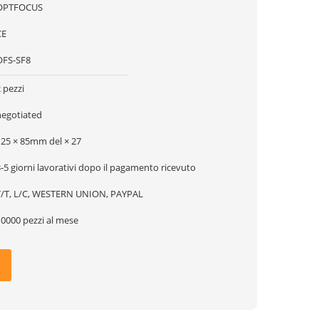
OPTFOCUS
CE
OFS-SF8
 pezzi
negotiated
125 × 85mm del × 27
-5 giorni lavorativi dopo il pagamento ricevuto
T/T, L/C, WESTERN UNION, PAYPAL
10000 pezzi al mese