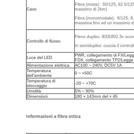
Fibra (mista): 50/125, 62.5/12
Cavo
massimo di 2km)
Fibra (monomodale): 8/125, 8.
massima fino ad un massimo d
Pieno duplex: IEEE802.3x scorr
Controllo di flusso
In semiduplex: cuocia il controll
PWR, collegamento di FX/Legg
Luce del LED
FDX, collegamento TP2/Legge
Alimentazione elettrica
AC100 ~ 240V, DC5V 1A
Temperatura
0 ~ +50C
dell'ambiente
Temperatura di
-20 ~ +70C
stoccaggio
Umidità
5% ~ 90%
Dimensioni
180 × 143mm del × 45
Informazioni a fibra ottica