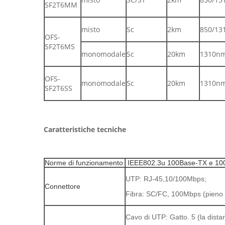
SF2T6MM
misto
Sc
2km
850/13
OFS-
SF2T6MS
monomodale
Sc
20km
1310n
OFS-
monomodale
Sc
20km
1310n
SF2T6SS
Caratteristiche tecniche
Norme di funzionamento
IEEE802.3u 100Base-TX e 10
UTP: RJ-45,10/100Mbps;
Connettore
Fibra: SC/FC, 100Mbps (pieno 
Cavo di UTP: Gatto. 5 (la dis