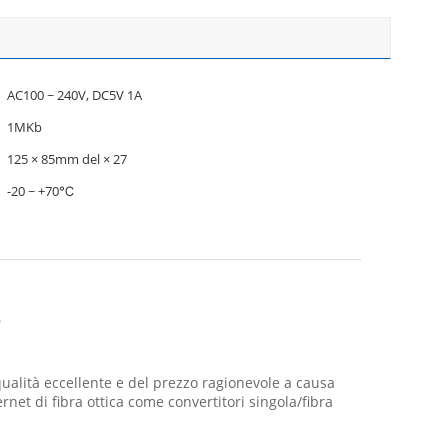
AC100 ~ 240V, DC5V 1A
1MKb
125 × 85mm del × 27
-20 ~ +70℃
A
qualità eccellente e del prezzo ragionevole a causa
ernet di fibra ottica come convertitori singola/fibra