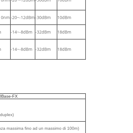
10nm
-20~-12dBm
-30dBm
10dBm
m
-14~-8dBm
-32dBm
18dBm
m
-14~-8dBm
-32dBm
18dBm
0Base-FX
duplex)
tanza massima fino ad un massimo di 100m)