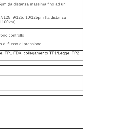
5μm (la distanza massima fino ad un
7/125, 9/125, 10/125μm (la distanza
i 100km)
ono controllo
o di flusso di pressione
e, TP1 FDX, collegamento TP1/Legge, TP2