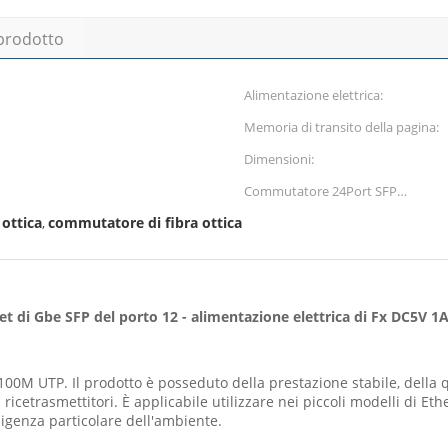
 prodotto
Alimentazione elettrica:
Memoria di transito della pagina:
Dimensioni:
Commutatore 24Port SFP
1000BASE-Fx (senza modulel di
ottica
commutatore di fibra ottica
,
SFP), PS interno della fibra:
t di Gbe SFP del porto 12 - alimentazione elettrica di Fx DC5V 1
0/100M UTP. Il prodotto è posseduto della prestazione stabile, della 
 ricetrasmettitori. È applicabile utilizzare nei piccoli modelli di Eth
 esigenza particolare dell'ambiente.