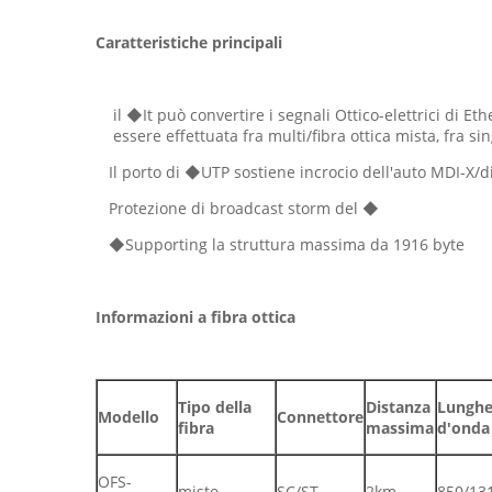
Caratteristiche principali
il ◆It può convertire i segnali Ottico-elettrici di Et
essere effettuata fra multi/fibra ottica mista, fra s
Il porto di ◆UTP sostiene incrocio dell'auto MDI-X/d
Protezione di broadcast storm del ◆
◆Supporting la struttura massima da 1916 byte
Informazioni a fibra ottica
Tipo della
Distanza
Lunghe
Modello
Connettore
fibra
massima
d'onda
OFS-
misto
SC/ST
2km
850/13