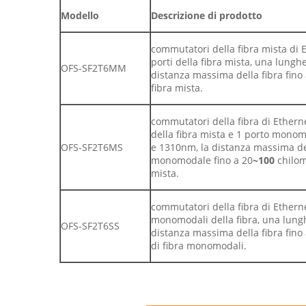
Modello
Descrizione di prodotto
commutatori della fibra mista di 
porti della fibra mista, una lungh
OFS-SF2T6MM
distanza massima della fibra fino a
fibra mista.
commutatori della fibra di Ethern
della fibra mista e 1 porto monom
OFS-SF2T6MS
e 1310nm, la distanza massima dell
monomodale fino a 20
~100
chilome
mista.
commutatori della fibra di Etherne
monomodali della fibra, una lungh
OFS-SF2T6SS
distanza massima della fibra fino
di fibra monomodali.