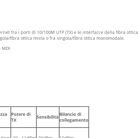
hernet fra i porti di 10/100M UTP (TX) e le interfacce della fibra otti
ingola/fibra ottica mista o fra singola/fibra ottica monomodale.
i MDI
zza
Potere di
Bilancio di
Sensibilità
TX
collegamento
10nm
-20~-12dBm
-30dBm
10dBm